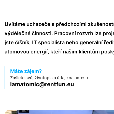
Uvítáme uchazeče s předchozími zkušenostmi
výdělečné činnosti. Pracovní rozvrh lze pro
jste číšník, IT specialista nebo generální ř
atomovou energií, kteří našim klientům posky
Máte zájem?
Zašlete svůj životopis a údaje na adresu
iamatomic@rentfun.eu