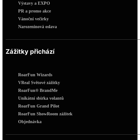
Výstavy a EXPO
PR a promo akce
Vánoční večírky
Narozeninová oslava
Zážitky přichází
RoarFun Wizards
VReal Světové zážitky
RoarFun® BrandMe
Unikátní sbírka volantů
RoarFun Grand Pilot
RoarFun ShowRoom zážitek
Objednávka