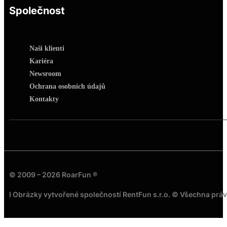
Společnost
Naši klienti
Kariéra
Newsroom
Ochrana osobních údajů
Kontakty
© 2009 – 2026 RoarFun ®
I Obrázky vytvořené společností RentFun s.r.o. © Všechna prá