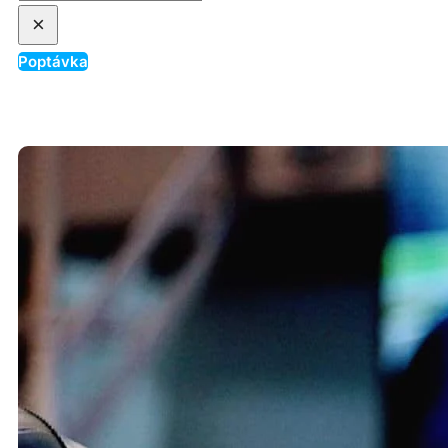
×
Poptávka