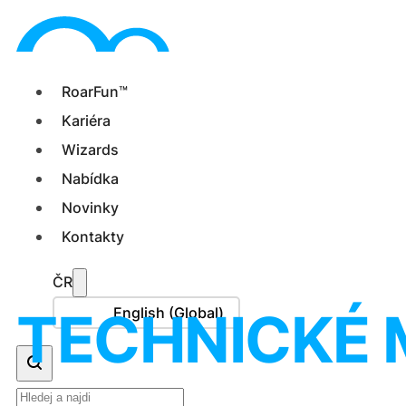
RoarFun™
Kariéra
Wizards
Nabídka
Novinky
Kontakty
ČR
TECHNICKÉ
English (Global)
Hledat