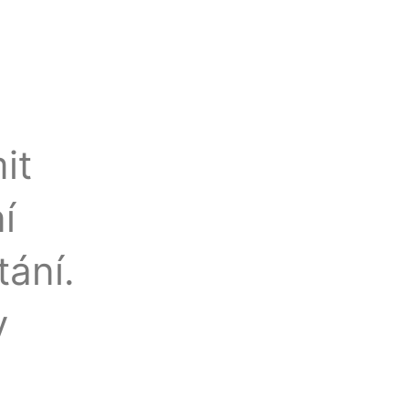
it
í
tání.
y