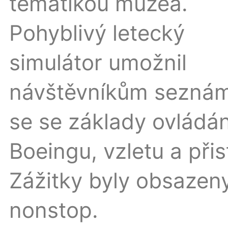
tematikou muzea.
Pohyblivý letecký
simulátor umožnil
návštěvníkům seznám
se se základy ovládán
Boeingu, vzletu a přis
Zážitky byly obsazen
nonstop.