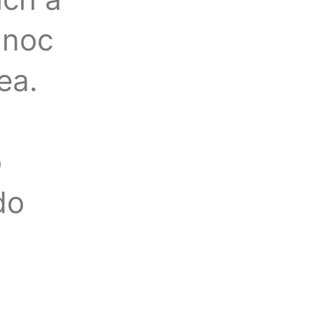
 noc
ea.
o
do