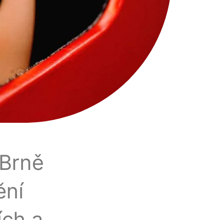
Brně
ění
ích a