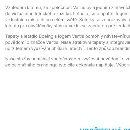
Vzhledem k tomu, že společnost Vertis byla jedním z hlavní
do virtuálního leteckého zážitku. Letadlo jsme opatřili logem
virtuálních místech po celém světě. Snímky se zobrazovaly n
klienta pro návštěvníky stánku Vertis se zapnutou prezentací
Tapety a letadlo Boeing s logem Vertis pomohly návštěvníkům 
povědomí o značce Vertis. Naše atraktivní tapety a integrovan
udržitelném využívání uhlíku v letectví. Tento způsob brandi
Naše služby pomáhají společnostem zvyšovat povědomí o značc
emocionálního brandingu tyto cíle dokonale naplňuje. Výborn