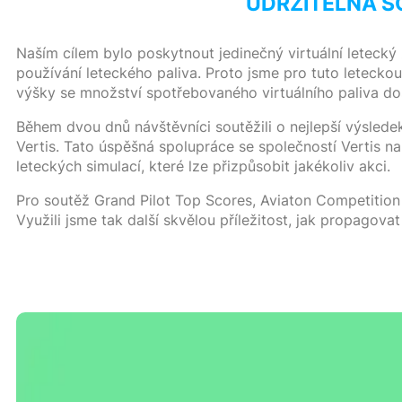
UDRŽITELNÁ S
Naším cílem bylo poskytnout jedinečný virtuální letecký
používání leteckého paliva. Proto jsme pro tuto letecko
výšky se množství spotřebovaného virtuálního paliva dos
Během dvou dnů návštěvníci soutěžili o nejlepší výsledek
Vertis. Tato úspěšná spolupráce se společností Vertis n
leteckých simulací, které lze přizpůsobit jakékoliv akci.
Pro soutěž
Grand Pilot Top Scores
, Aviaton Competition
Využili jsme tak další skvělou příležitost, jak propagova