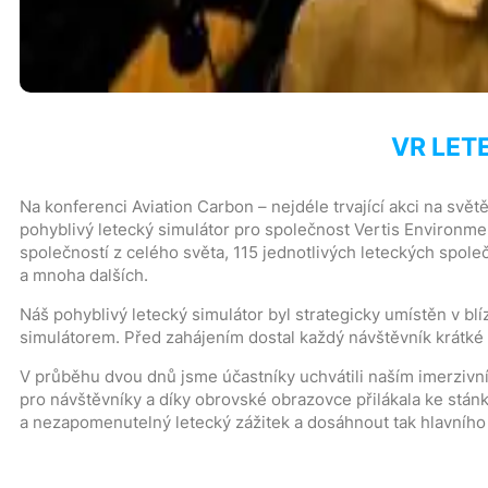
VR LET
Na konferenci
Aviation Carbon
– nejdéle trvající akci na svět
pohyblivý letecký simulátor
pro společnost Vertis Environment
společností z celého světa, 115 jednotlivých leteckých spole
a mnoha dalších.
Náš pohyblivý letecký simulátor byl strategicky umístěn v blí
simulátorem. Před zahájením dostal každý návštěvník krátké 
V průběhu dvou dnů jsme účastníky uchvátili naším imerziv
pro návštěvníky a díky obrovské obrazovce přilákala ke stán
a nezapomenutelný letecký zážitek a dosáhnout tak hlavního c