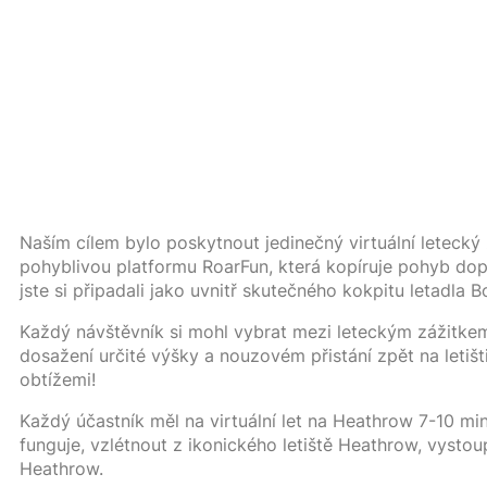
Naším cílem bylo poskytnout jedinečný virtuální leteck
pohyblivou platformu RoarFun, která kopíruje pohyb dopra
jste si připadali jako uvnitř skutečného kokpitu letadla
B
Každý návštěvník si mohl vybrat mezi leteckým zážitkem 
dosažení určité výšky a nouzovém přistání zpět na leti
obtížemi!
Každý účastník měl na virtuální let na Heathrow 7-10 min
funguje, vzlétnout z ikonického letiště Heathrow, vystou
Heathrow.